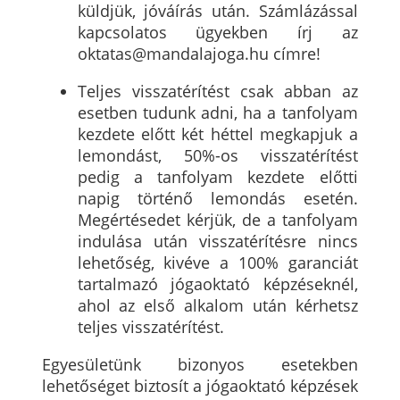
küldjük, jóváírás után. Számlázással
kapcsolatos ügyekben írj az
oktatas@mandalajoga.hu címre!
Teljes visszatérítést csak abban az
esetben tudunk adni, ha a tanfolyam
kezdete előtt két héttel megkapjuk a
lemondást, 50%-os visszatérítést
pedig a tanfolyam kezdete előtti
napig történő lemondás esetén.
Megértésedet kérjük, de a tanfolyam
indulása után visszatérítésre nincs
lehetőség, kivéve a 100% garanciát
tartalmazó jógaoktató képzéseknél,
ahol az első alkalom után kérhetsz
teljes visszatérítést.
Egyesületünk bizonyos esetekben
lehetőséget biztosít a jógaoktató képzések